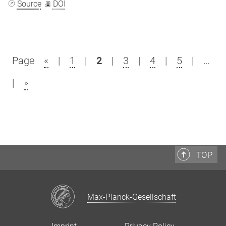
Source
DOI
Page
«
|
1
|
2
|
3
|
4
|
5
|
…
|
»
TOP
Max-Planck-Gesellschaft